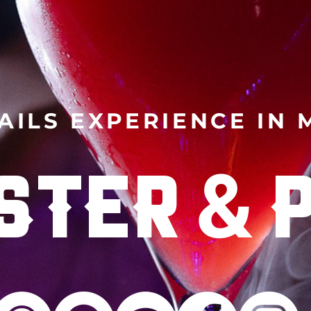
AILS EXPERIENCE IN
&
STER