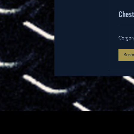
Chest
Cargand
Rese